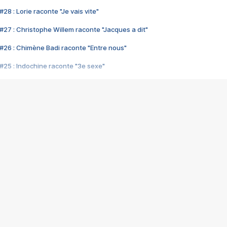
28 : Lorie raconte "Je vais vite"
#27 : Christophe Willem raconte "Jacques a dit"
#26 : Chimène Badi raconte "Entre nous"
#25 : Indochine raconte "3e sexe"
#24 : Zaho raconte "C'est chelou"
#23 : Patrick Bruel raconte "Au café des délices"
#22 : Kyo raconte "Le chemin"
#21 : Nolwenn Leroy raconte "Cassé"
#20 : Patrick Hernandez raconte "Born to be alive"
#19 : Lorie raconte "Près de moi"
#18 : Michael Jones raconte "A nos actes manqués" (avec Jean-Jacque
#17 : Khaled raconte "Aïcha"