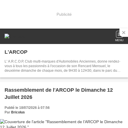
Publicité
MENU
L'ARCOP
L' A.R.C.O.P, Club multi-marques d'Automobiles Anciennes, donne rendez-
vous à tous les passionnés à l'occasion de son Rencard Mensuel, le
deuxième dimanche de chaque mois, de 9H30 à 12H30, dans le parc du
Centre Culturel Jacques Templier, situé Rue Pierre Brossolette, au Plessis -
Bouchard (95130). Notre Club étant consacré aux Automobiles Anciennes,
l'organisation se réserve le droit de limiter l' accès aux véhicules de moins
de 30 ans. Merci de votre compréhension.
Rassemblement de l'ARCOP le Dimanche 12
Juillet 2026
Publié le 18/07/2026 à 07:56
Par
Bricolus