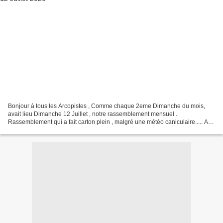
Bonjour à tous les Arcopistes , Comme chaque 2eme Dimanche du mois,
avait lieu Dimanche 12 Juillet , notre rassemblement mensuel .
Rassemblement qui a fait carton plein , malgré une météo caniculaire..... A
noter au chapitre véhicules pas courants , la...